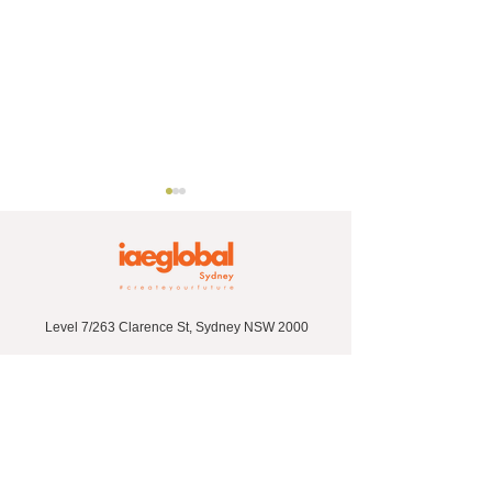
Level 7/263 Clarence St, Sydney NSW 2000
+61 2 9267 5252
【全員対象】2026年フリ
永住に有利な地
ンダース大学院20％オフ
ストラリア・ア
iae-sydjapan@iaeoz.net
の奨学金！（最大20％＋
のTAFE SA (
20％）
ーストラリア)
​お問い合わせ