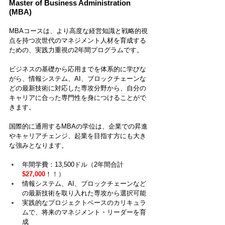
Master of Business Administration 
(MBA)
MBAコースは、より高度な経営知識と戦略的視
点を持つ次世代のマネジメント人材を育成する
ための、実践力重視の2年間プログラムです。
ビジネスの基礎から応用までを体系的に学びな
がら、情報システム、AI、ブロックチェーンな
どの最新技術に対応した専攻分野から、自分の
キャリアに合った専門性を身につけることがで
きます。
国際的に通用するMBAの学位は、企業での昇進
やキャリアチェンジ、起業を目指す方にも大き
な強みとなります。
年間学費：13,500ドル（2年間合計
$27,000
！！）
情報システム、AI、ブロックチェーンなど
の最新技術を取り入れた専攻から選択可能
実践的なプロジェクトベースのカリキュラ
ムで、将来のマネジメント・リーダーを育
成