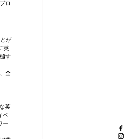
プロ
ことが
に英
槌す
、全
的な英
ィベ
ワー