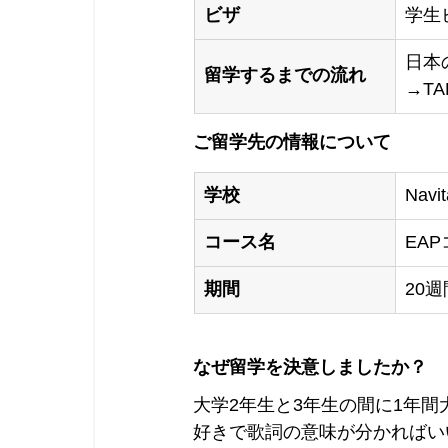
ビザ
学生
日本
留学するまでの流れ
→T
ご留学先の情報について
学校
Navit
コース名
EA
期間
20週
なぜ留学を決意しましたか？
大学2年生と3年生の間に1年
好きで歌詞の意味が分かればい