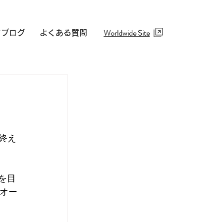
Worldwide Site​
フブログ
よくある質問
ス
を終え
学を目
オー