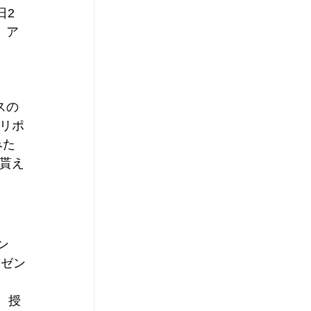
日2
。ア
スの
リポ
みた
貰え
ン
レゼン
、授