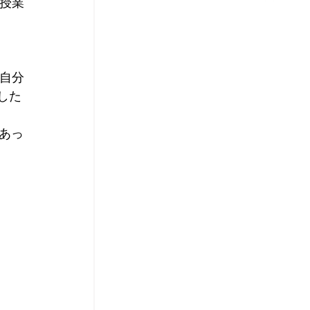
授業
自分
した
いあっ