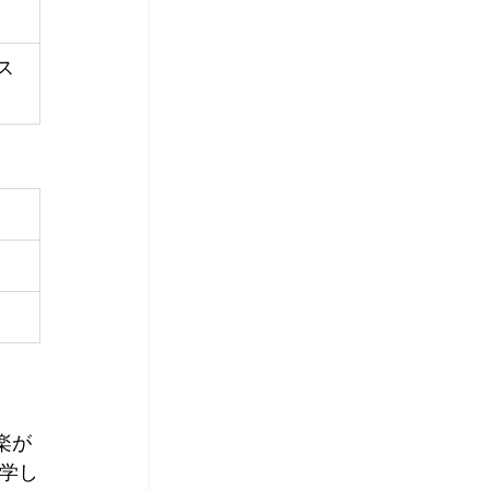
ス
楽が
学し