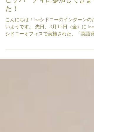
【iaeイベント】英語発音矯正＋
ピザパーティに参加してきまし
た！
こんにちは！iaeシドニーのインターンのた
いようです。 先日、3月15日（金）に iaeの
シドニーオフィスで実施された、「英語発音
矯正＋ピザパーティイベント」に参加してき
ました。 今回は日本人だけではなく、韓国
人やコロンビア人なども一堂に会したグロー
バルな会で、前半は人気語...