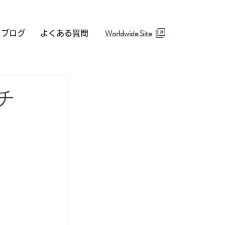
Worldwide Site​
フブログ
よくある質問
チ
！