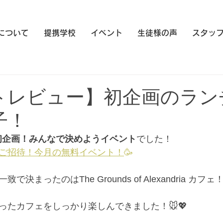
eについて
提携学校
イベント
生徒様の声
スタッ
トレビュー】初企画のラン
子！
上初企画！みんなで決めようイベント
でした！
ご招待！今月の無料イベント！
🥳
ったのはThe Grounds of Alexandria カフェ
ったカフェをしっかり楽しんできました！🐭💖