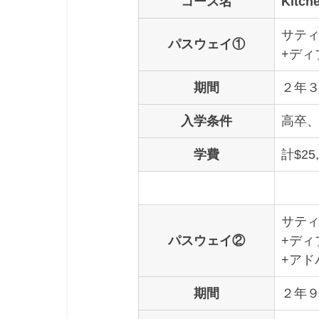
コース名
Kit
サティ
パスウェイ①
+
ディ
期間
２年
入学条件
高卒、
学費
計$25
サティ
パスウェイ②
+ディ
+アド
期間
２年