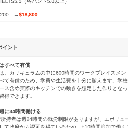
IELTS5.5（各バンド5.0以上）
,200　→
$18,800
ポイント
はすべて有償
は、カリキュラムの中に600時間のワークプレイスメン
べて有償のため、学費や生活費を十分に賄えます。学校
ース含め実際のキッチンでの動きを想定した作りとなっ
習得できます。
週に34時間働ける
ビザ所持者は週24時間の就労制限がありますが、エボリュ
して政府から認可を得ているため、+10時間追加で働く