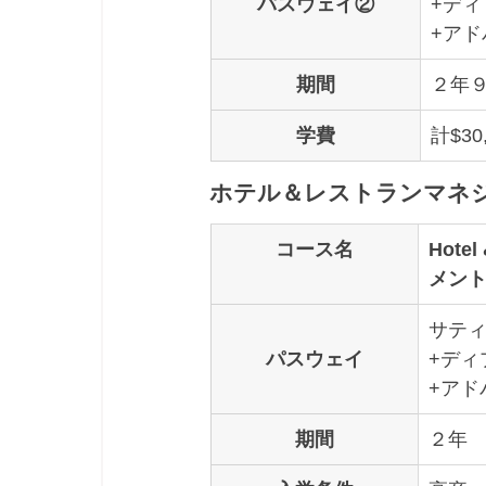
パスウェイ②
+デ
+アド
期間
２年
学費
計$30
ホテル＆レストランマネ
コース名
Hote
メン
サティ
パスウェイ
+ディ
+アド
期間
２年