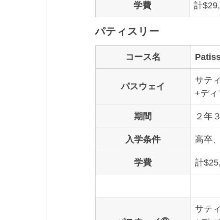
学費
計$29
パティスリー
コース名
Pati
サティ
パスウェイ
+デ
期間
２年
入学条件
高卒、
学費
計$25
サティ