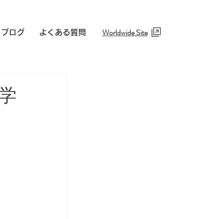
Worldwide Site​
フブログ
よくある質問
奨学