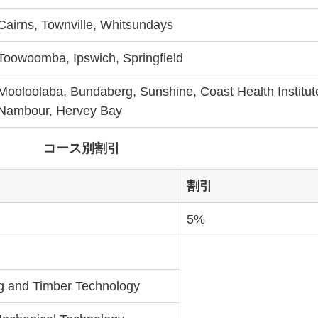
Cairns, Townville, Whitsundays
Toowoomba, Ipswich, Springfield
Mooloolaba, Bundaberg, Sunshine, Coast Health Institute
Nambour, Hervey Bay
コース別割引
割引
5%
ing and Timber Technology