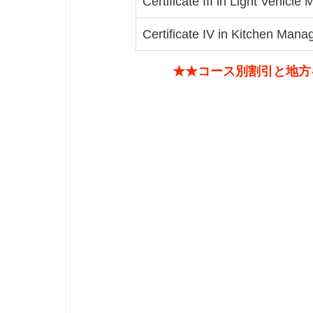
Certificate III in Light Vehicl
Certificate IV in Kitchen Man
★★コース別割引と地方