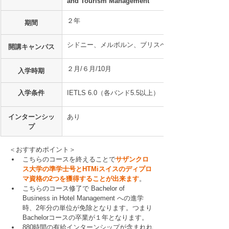
and Tourism Management
２年
期間
シドニー、メルボルン、ブリスベン
開講キャンパス
２月/６月/10月
入学時期
入学条件
IETLS 6.0（各バンド5.5以上）
インターンシッ
あり
プ
＜おすすめポイント＞
こちらのコースを終えることで
サザンクロ
ス大学の準学士号とHTMiスイスのディプロ
マ資格の2つを獲得することが出来ます
。
こちらのコース修了で Bachelor of 
Business in Hotel Management への進学
時、2年分の単位が免除となります。つまり
Bachelorコースの卒業が１年となります。
880時間の有給インターンシップが含まれれ