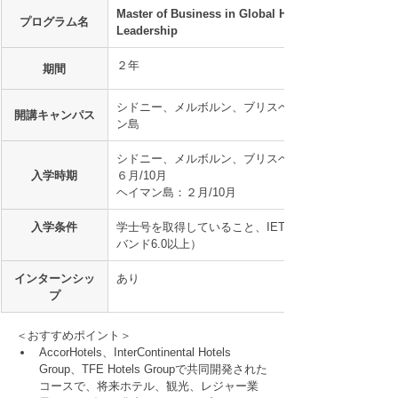
Master of Business in Global Hotel 
プログラム名
Leadership
２年
期間
シドニー、メルボルン、ブリスベン、ヘイマ
開講キャンパス
ン島
シドニー、メルボルン、ブリスベン：２月/
入学時期
６月/10月
ヘイマン島：２月/10月
入学条件
学士号を取得していること、IETLS 6.5（各
バンド6.0以上）
インターンシッ
あり
プ
＜おすすめポイント＞
AccorHotels、InterContinental Hotels 
Group、TFE Hotels Groupで共同開発された
コースで、将来ホテル、観光、レジャー業