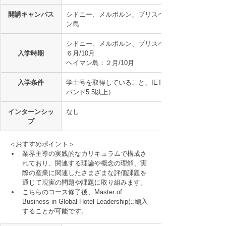
開講キャンパス
シドニー、メルボルン、ブリスベン、ヘイマ
ン島
シドニー、メルボルン、ブリスベン：２月/
入学時期
６月/10月
ヘイマン島：２月/10月
入学条件
学士号を取得していること、IETLS 6.0（各
バンド5.5以上）
インターンシッ
なし
プ
＜おすすめポイント＞
業界主導の実践的なカリキュラムで構成さ
れており、関連する理論や概念の理解、実
際の産業に関連したさまざまな評価課題を
通じて現実の問題や課題に取り組みます。
こちらのコース修了後、Master of 
Business in Global Hotel Leadershipに編入
することが可能です。