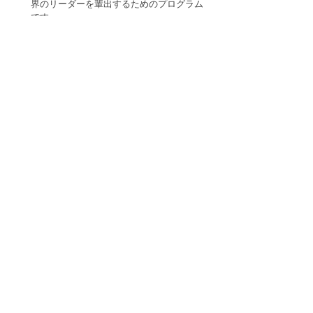
界のリーダーを輩出するためのプログラム
です。
ホテルオペレーションやホテルマネジメン
トに加えてビジネスマネジメントやリーダ
ーシップスキルも養います。
同等分野の学士号を修了している場合、4つ
の単位が免除となります。
600時間の有給インターンシップが含まれて
いるため学びながら稼ぐことが出来ます。
ザ・ホテルスクールは、ホスピタリティーに関
する全般を学べる専門学校なので、ホテル業界
のみでなく、レジャー業界や観光業界を含む幅
広いホスピタリティ分野での活躍を目指してい
る方にオススメです。
ホテル内のフロント業務から宿泊業務、レスト