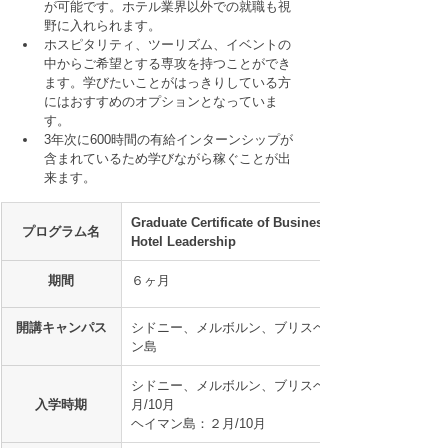
が可能です。ホテル業界以外での就職も視
野に入れられます。
ホスピタリティ、ツーリズム、イベントの
中からご希望とする専攻を持つことができ
ます。学びたいことがはっきりしている方
にはおすすめのオプションとなっていま
す。
3年次に600時間の有給インターンシップが
含まれているため学びながら稼ぐことが出
来ます。
Graduate Certificate of Business in Global 
プログラム名
Hotel Leadership
期間
６ヶ月
開講キャンパス
シドニー、メルボルン、ブリスベン、ヘイマ
ン島
シドニー、メルボルン、ブリスベン：２月/６
入学時期
月/10月
ヘイマン島：２月/10月