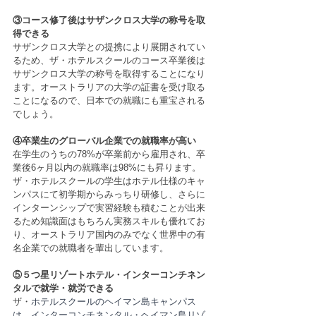
③コース修了後はサザンクロス大学の称号を取
得できる
サザンクロス大学との提携により展開されてい
るため、ザ・ホテルスクールのコース卒業後は
サザンクロス大学の称号を取得することになり
ます。オーストラリアの大学の証書を受け取る
ことになるので、日本での就職にも重宝される
でしょう。
④卒業生のグローバル企業での就職率が高い
在学生のうちの78%が卒業前から雇用され、卒
業後6ヶ月以内の就職率は98%にも昇ります。
ザ・ホテルスクールの学生はホテル仕様のキャ
ンパスにて初学期からみっちり研修し、さらに
インターンシップで実習経験も積むことが出来
るため知識面はもちろん実務スキルも優れてお
り、オーストラリア国内のみでなく世界中の有
名企業での就職者を輩出しています。
⑤５つ星リゾートホテル・インターコンチネン
タルで就学・就労できる
ザ・
ホテルスクールのヘイマン島キャンパス
は、インターコンチネンタル・ヘイマン島リゾ