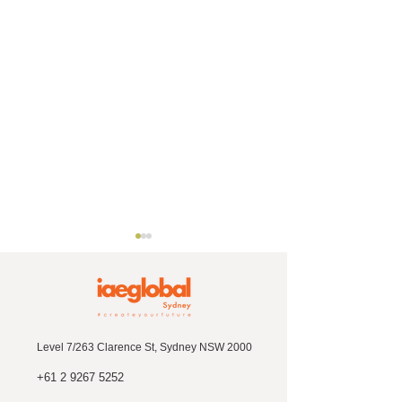
Level 7/263 Clarence St, Sydney NSW 2000
+61 2 9267 5252
【試験なし?!】１科目ず
【参加無料】オ
つ履修できる唯一の大
リア留学に近づ