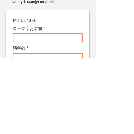
iae-sydjapan@iaeoz.net
学！ビクトリア大学シド
留学エキスポ！
ニーのご紹介
​お問い合わせ
ローマ字お名前
満年齢
メールアドレス
現在のビザ
*
学生ビザ
ワーキングホリデービザ
その他のビザ
オーストラリア永住・市民権
日本にお住まい
お電話番号