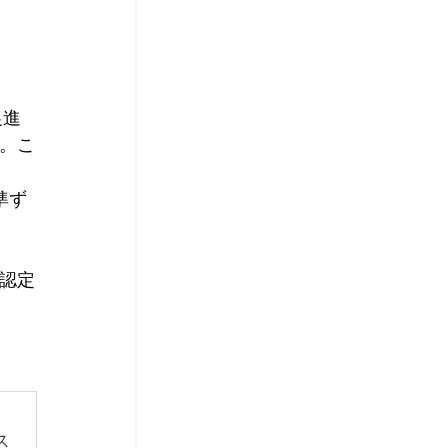
促進
。こ
に準ず
A認定
ス