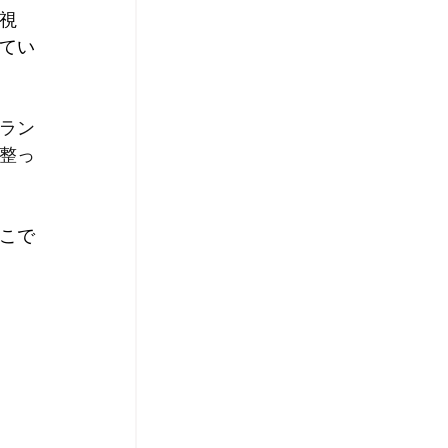
視
てい
ラン
整っ
こで