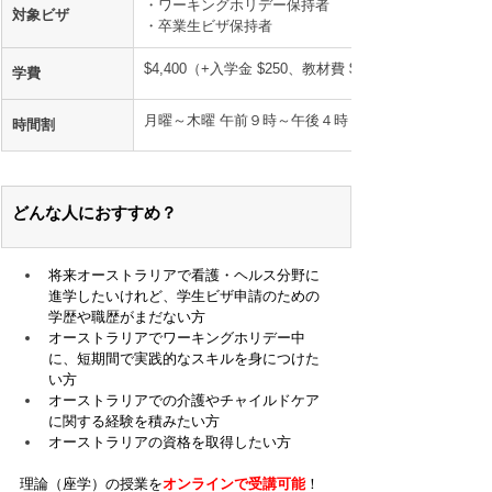
・ワーキングホリデー保持者
対象ビザ
・卒業生ビザ保持者
$4,400（+入学金 $250、教材費 $500）
学費
月曜～木曜 午前９時～午後４時（ブリスベン時間）
時間割
どんな人におすすめ？
将来オーストラリアで看護・ヘルス分野に
進学したいけれど、学生ビザ申請のための
学歴や職歴がまだない方
オーストラリアでワーキングホリデー中
に、短期間で実践的なスキルを身につけた
い方
オーストラリアでの介護やチャイルドケア
に関する経験を積みたい方
オーストラリアの資格を取得したい方
理論（座学）の授業を
オンラインで受講可能
！